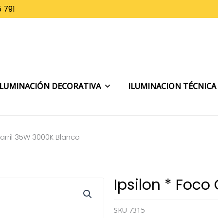
 791
ILUMINACIÓN DECORATIVA
ILUMINACION TÉCNICA
Carril 35W 3000K Blanco
Ipsilon * Foco
SKU
7315