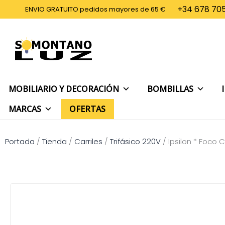
Ir
+34 678 705
ENVIO GRATUITO pedidos mayores de 65 €
al
contenido
MOBILIARIO Y DECORACIÓN
BOMBILLAS
MARCAS
OFERTAS
Portada
/
Tienda
/
Carriles
/
Trifásico 220V
/
Ipsilon * Foco 