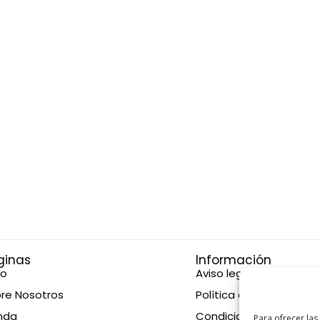
ginas
Información
io
Aviso legal
re Nosotros
Política de privacidad
nda
Condiciones de compr
Para ofrecer las