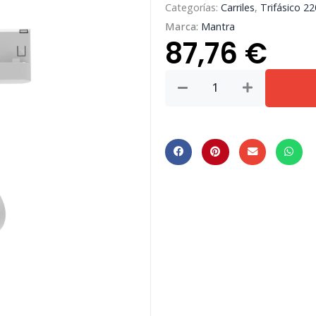
Categorías:
Carriles
,
Trifásico 2
Marca:
Mantra
87,76
€
Ipsilon
*
Foco
Carril
35W
3000K
Blanco
cantidad