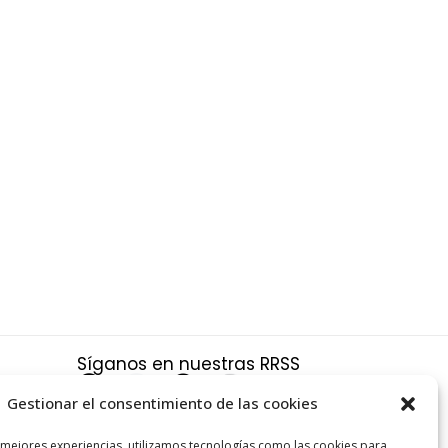
Síganos en nuestras RRSS
F
X
P
I
a
-
i
n
Gestionar el consentimiento de las cookies
c
t
n
s
a
 mejores experiencias, utilizamos tecnologías como las cookies para