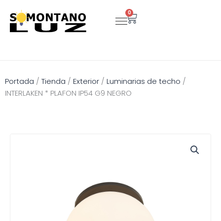
Ir
0
Carrito
al
contenido
Portada
/
Tienda
/
Exterior
/
Luminarias de techo
/
INTERLAKEN * PLAFON IP54 G9 NEGRO