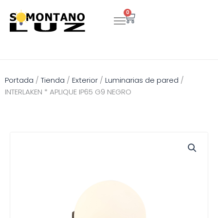
Ir
0
Carrito
al
contenido
Portada
/
Tienda
/
Exterior
/
Luminarias de pared
/
INTERLAKEN * APLIQUE IP65 G9 NEGRO