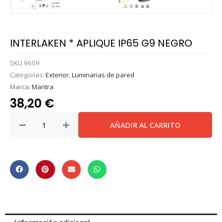
INTERLAKEN * APLIQUE IP65 G9 NEGRO
SKU
9609
Categorías:
Exterior
,
Luminarias de pared
Marca:
Mantra
38,20
€
INTERLAKEN
AÑADIR AL CARRITO
*
APLIQUE
IP65
G9
NEGRO
cantidad