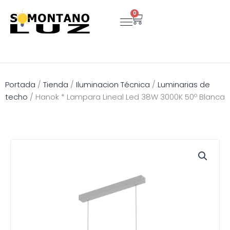
Ir
0
Carrito
al
contenido
Portada
/
Tienda
/
Iluminacion Técnica
/
Luminarias de
techo
/
Hanok * Lampara Lineal Led 38W 3000K 50º Blanca