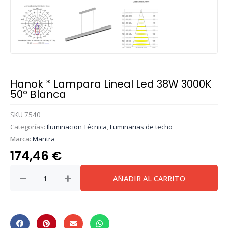
Hanok * Lampara Lineal Led 38W 3000K
50º Blanca
SKU
7540
Categorías:
Iluminacion Técnica
,
Luminarias de techo
Marca:
Mantra
174,46
€
Hanok
AÑADIR AL CARRITO
*
Lampara
Lineal
Led