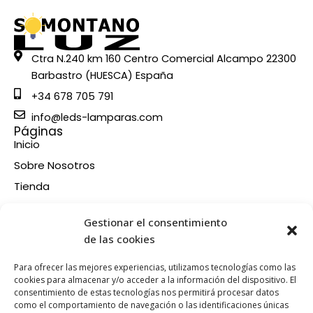
Ctra N.240 km 160 Centro Comercial Alcampo 22300
Barbastro (HUESCA) España
+34 678 705 791
info@leds-lamparas.com
Páginas
Inicio
Sobre Nosotros
Tienda
Contacto
Información
Gestionar el consentimiento
Aviso legal
de las cookies
Política de privacidad
Para ofrecer las mejores experiencias, utilizamos tecnologías como las
Condiciones de compra
cookies para almacenar y/o acceder a la información del dispositivo. El
consentimiento de estas tecnologías nos permitirá procesar datos
Política de devoluciones y reembolsos
como el comportamiento de navegación o las identificaciones únicas