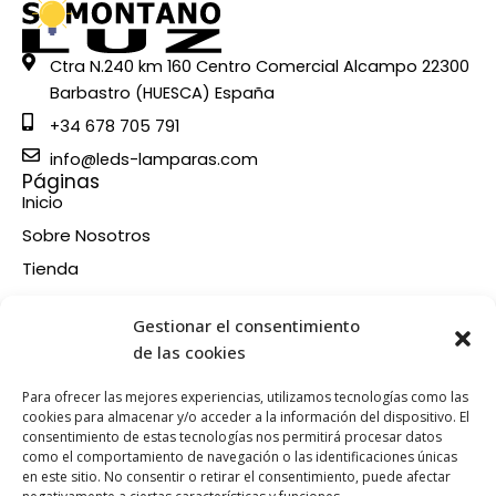
Ctra N.240 km 160 Centro Comercial Alcampo 22300
Barbastro (HUESCA) España
+34 678 705 791
info@leds-lamparas.com
Páginas
Inicio
Sobre Nosotros
Tienda
Contacto
Información
Gestionar el consentimiento
Aviso legal
de las cookies
Política de privacidad
Para ofrecer las mejores experiencias, utilizamos tecnologías como las
Condiciones de compra
cookies para almacenar y/o acceder a la información del dispositivo. El
consentimiento de estas tecnologías nos permitirá procesar datos
Política de devoluciones y reembolsos
como el comportamiento de navegación o las identificaciones únicas
Política de cookies
en este sitio. No consentir o retirar el consentimiento, puede afectar