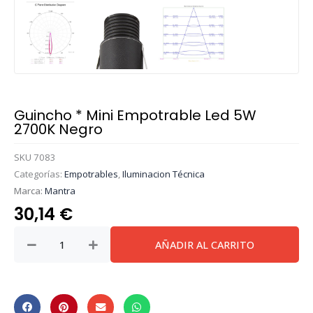
Guincho * Mini Empotrable Led 5W
2700K Negro
SKU
7083
Categorías:
Empotrables
,
Iluminacion Técnica
Marca:
Mantra
30,14
€
Guincho
AÑADIR AL CARRITO
*
Mini
Empotrable
Led