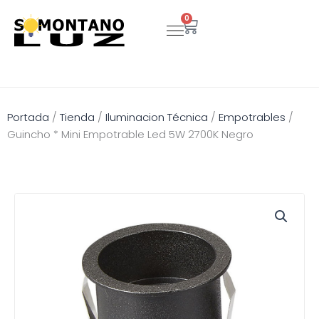
Ir
0
Carrito
al
contenido
Portada
/
Tienda
/
Iluminacion Técnica
/
Empotrables
/
Guincho * Mini Empotrable Led 5W 2700K Negro