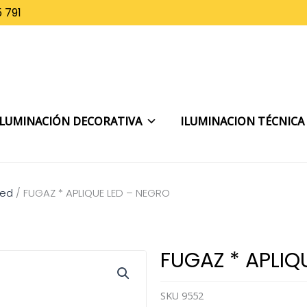
 791
ILUMINACIÓN DECORATIVA
ILUMINACION TÉCNICA
red
/
FUGAZ * APLIQUE LED – NEGRO
FUGAZ * APLIQ
SKU
9552