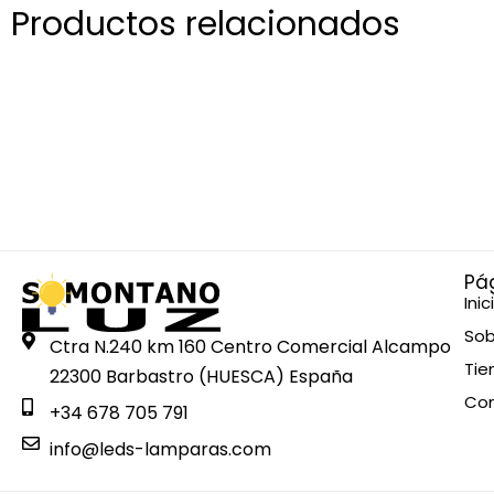
Productos relacionados
Pá
Inic
Sob
Ctra N.240 km 160 Centro Comercial Alcampo
Tie
22300 Barbastro (HUESCA) España
Co
+34 678 705 791
info@leds-lamparas.com