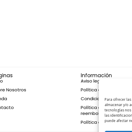
ginas
Información
io
Aviso legal
re Nosotros
Política de privacidad
nda
Condiciones de compr
Para ofrecer las
almacenar y/o ac
ntacto
Política de devolucione
tecnologías nos
reembolsos
las identificacio
puede afectar ne
Política de cookies