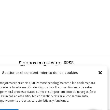
Síganos en nuestras RRSS
F
X
P
I
a
-
i
n
Gestionar el consentimiento de las cookies
c
t
n
s
a
 mejores experiencias, utilizamos tecnologías como las cookies para
e
w
t
t
ceder a la información del dispositivo. El consentimiento de estas
s y
b
i
e
a
 permitirá procesar datos como el comportamiento de navegación o
nes únicas en este sitio. No consentir o retirar el consentimiento,
o
t
r
g
gativamente a ciertas características y funciones.
o
t
e
r