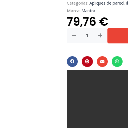
Categorías:
Apliques de pared
,
I
Marca:
Mantra
79,76
€
FUGAZ
*
APLIQUE
LED
-
NEGRO
cantidad