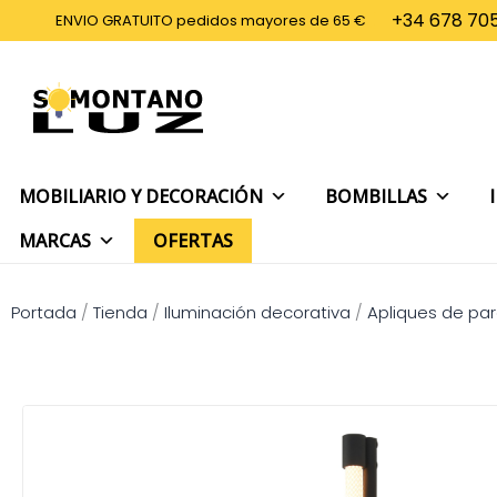
Ir
+34 678 705
ENVIO GRATUITO pedidos mayores de 65 €
al
contenido
MOBILIARIO Y DECORACIÓN
BOMBILLAS
MARCAS
OFERTAS
Portada
/
Tienda
/
Iluminación decorativa
/
Apliques de pa