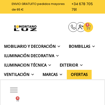
Ir
ENVIO GRATUITO pedidos mayores
+34 678 705
al
de 65 €
791
contenido
0
Carrito
MOBILIARIO Y DECORACIÓN
BOMBILLAS
ILUMINACIÓN DECORATIVA
ILUMINACION TÉCNICA
EXTERIOR
VENTILACIÓN
MARCAS
OFERTAS
0
Carrito