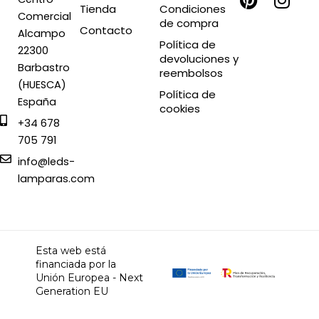
c
n
t
s
Tienda
Condiciones
Comercial
de compra
e
t
w
t
Contacto
Alcampo
b
e
i
a
Política de
22300
devoluciones y
o
r
t
g
Barbastro
reembolsos
o
e
t
r
(HUESCA)
Política de
k
s
e
a
España
cookies
t
r
m
+34 678
705 791
info@leds-
lamparas.com
Esta web está
financiada por la
Unión Europea - Next
Generation EU