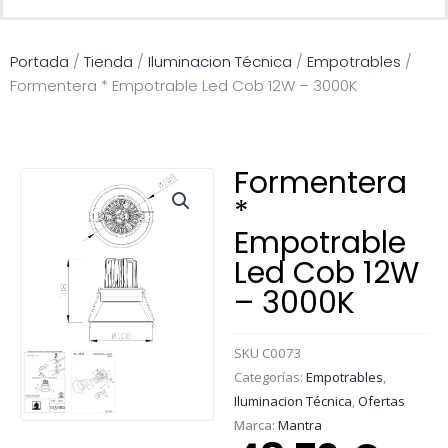
Portada
/
Tienda
/
Iluminacion Técnica
/
Empotrables
/
Formentera * Empotrable Led Cob 12W – 3000K
Formentera
*
Empotrable
Led Cob 12W
– 3000K
SKU
C0073
Categorías:
Empotrables
,
Iluminacion Técnica
,
Ofertas
Marca:
Mantra