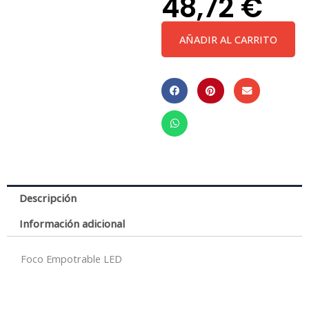
48,72
€
Formentera
AÑADIR AL CARRITO
*
Empotrable
Led
Cob
12W
-
3000K
cantidad
Descripción
Información adicional
Foco Empotrable LED