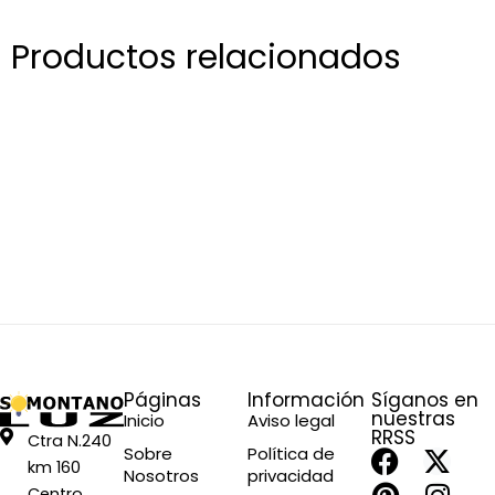
Productos relacionados
Páginas
Información
Síganos en
nuestras
Inicio
Aviso legal
RRSS
Ctra N.240
F
P
X
I
Sobre
Política de
km 160
Nosotros
privacidad
a
i
-
n
Centro