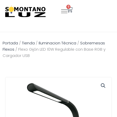
Ir
0
Carrito
al
contenido
Portada
/
Tienda
/
Iluminacion Técnica
/
Sobremesas
Flexos
/
Flexo Gijón LED 10W Regulable con Base RGB y
Cargador USB