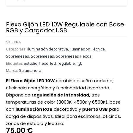
Flexo Gijón LED 10W Regulable con Base
RGB y Cargador USB
SKU
N/A
Categorías:
Iluminación decorativa
,
Iluminacion Técnica
,
Sobremesas
,
Sobremesas
,
Sobremesas Flexos
Etiquetas
estudio
,
flexo
,
led
,
regulable
,
rgb
Marca:
Salamandra
El Flexo Gijón LED 10W
combina diseño moderno,
eficiencia energética y funcionalidad avanzada.
Dispone de
regulación de intensidad,
tres
temperaturas de color (3000K, 4500K y 6500K), base
con
iluminación RGB
decorativa y
puerto USB
para
carga de dispositivos. Ideal para escritorios, oficinas,
zonas de estudio y lectura.
75,00
€