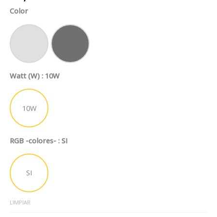
Flexo
Color
Gijón
LED
10W
Gris
Gris Oscuro
Regulable
con
Watt (W)
: 10W
Base
RGB
y
10W
Cargador
USB
cantidad
RGB -colores-
: SI
SI
LIMPIAR