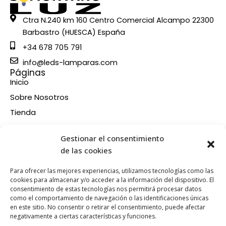
Ctra N.240 km 160 Centro Comercial Alcampo 22300
Barbastro (HUESCA) España
+34 678 705 791
info@leds-lamparas.com
Páginas
Inicio
Sobre Nosotros
Tienda
Contacto
Información
Gestionar el consentimiento
Aviso legal
de las cookies
Política de privacidad
Para ofrecer las mejores experiencias, utilizamos tecnologías como las
Condiciones de compra
cookies para almacenar y/o acceder a la información del dispositivo. El
consentimiento de estas tecnologías nos permitirá procesar datos
Política de devoluciones y reembolsos
como el comportamiento de navegación o las identificaciones únicas
Política de cookies
en este sitio. No consentir o retirar el consentimiento, puede afectar
Síganos en nuestras RRSS
negativamente a ciertas características y funciones.