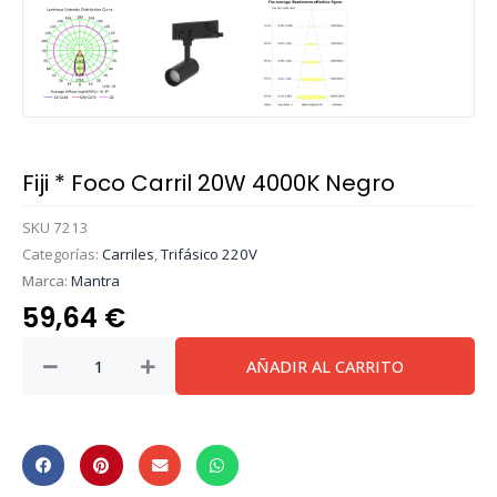
Fiji * Foco Carril 20W 4000K Negro
SKU
7213
Categorías:
Carriles
,
Trifásico 220V
Marca:
Mantra
59,64
€
Fiji
AÑADIR AL CARRITO
*
Foco
Carril
20W
4000K