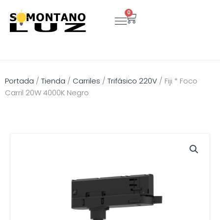
Ir
0
Carrito
al
contenido
Portada
/
Tienda
/
Carriles
/
Trifásico 220V
/
Fiji * Foco
Carril 20W 4000K Negro