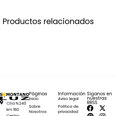
Productos relacionados
Páginas
Información
Síganos en
nuestras
Inicio
Aviso legal
RRSS
Ctra N.240
F
P
X
I
Sobre
Política de
km 160
Nosotros
privacidad
a
i
-
n
Centro