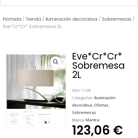
Portada
/
Tienda
/
Iluminación decorativa
/
Sobremesas
/
Eve*Cr*Cr* Sobremesa 2L
Eve*Cr*Cr*
Sobremesa
2L
SKU
1138
Categorías:
Iluminación
decorativa
,
Ofertas
,
Sobremesas
Marca:
Mantra
123,06
€