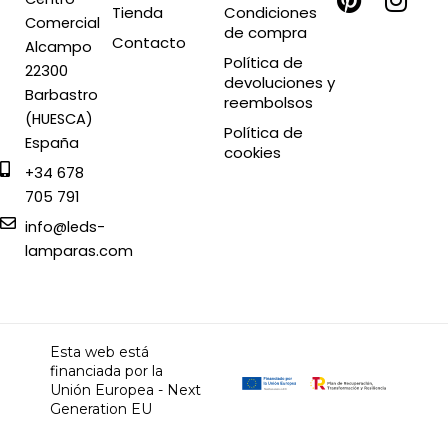
c
n
t
s
Tienda
Condiciones
Comercial
de compra
e
t
w
t
Contacto
Alcampo
b
e
i
a
Política de
22300
devoluciones y
o
r
t
g
Barbastro
reembolsos
o
e
t
r
(HUESCA)
Política de
k
s
e
a
España
cookies
t
r
m
+34 678
705 791
info@leds-
lamparas.com
Esta web está
financiada por la
Unión Europea - Next
Generation EU