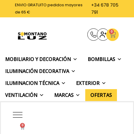
Ir
ENVIO GRATUITO pedidos mayores
+34 678 705
al
de 65 €
791
contenido
0
Carrito
MOBILIARIO Y DECORACIÓN
BOMBILLAS
ILUMINACIÓN DECORATIVA
ILUMINACION TÉCNICA
EXTERIOR
VENTILACIÓN
MARCAS
OFERTAS
0
Carrito