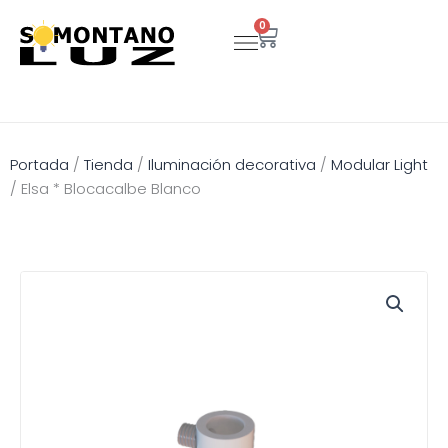
Ir
0
Carrito
al
contenido
Portada
/
Tienda
/
Iluminación decorativa
/
Modular Light
/
Elsa * Blocacalbe Blanco