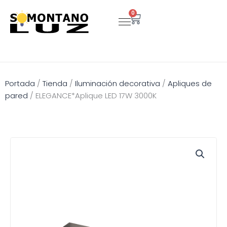
Ir
0
Carrito
al
contenido
Portada
/
Tienda
/
Iluminación decorativa
/
Apliques de
pared
/
ELEGANCE*Aplique LED 17W 3000K