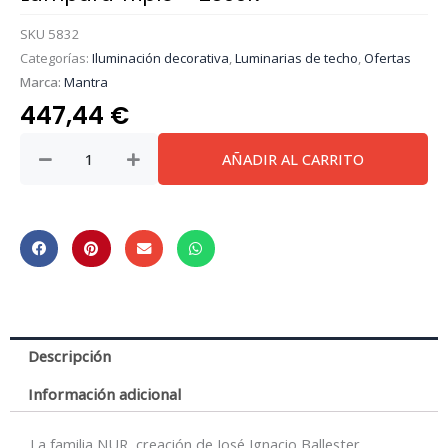
SKU
5832
Categorías:
Iluminación decorativa
,
Luminarias de techo
,
Ofertas
Marca:
Mantra
447,44
€
***Des***
AÑADIR AL CARRITO
Nur
Forja
Xl
Dimable
*
Lampara
Triple
-
Descripción
2800K
cantidad
Información adicional
La familia NUR, creación de José Ignacio Ballester,