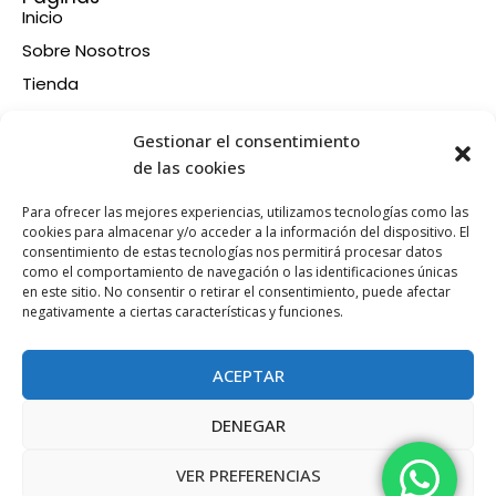
Inicio
Sobre Nosotros
Tienda
Contacto
Información
Gestionar el consentimiento
Aviso legal
de las cookies
Política de privacidad
Para ofrecer las mejores experiencias, utilizamos tecnologías como las
Condiciones de compra
cookies para almacenar y/o acceder a la información del dispositivo. El
consentimiento de estas tecnologías nos permitirá procesar datos
Política de devoluciones y reembolsos
como el comportamiento de navegación o las identificaciones únicas
Política de cookies
en este sitio. No consentir o retirar el consentimiento, puede afectar
Síganos en nuestras RRSS
negativamente a ciertas características y funciones.
F
X
P
I
a
-
i
n
ACEPTAR
c
t
n
s
e
w
t
t
DENEGAR
b
i
e
a
Esta web está financiada por la Unión Europea - Next
o
t
r
g
Generation EU
VER PREFERENCIAS