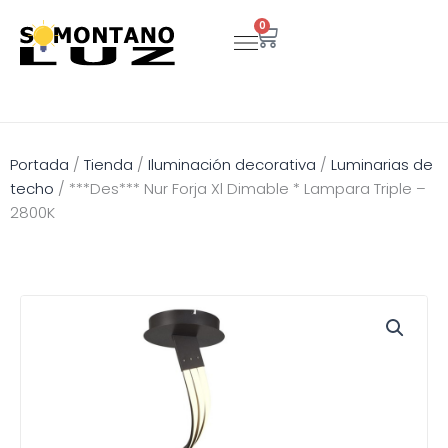
Ir
0
Carrito
al
contenido
Portada
/
Tienda
/
Iluminación decorativa
/
Luminarias de
techo
/
***Des*** Nur Forja Xl Dimable * Lampara Triple –
2800K