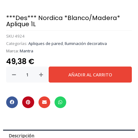
***Des*** Nordica *Blanco/Madera*
Aplique 1L
SKU
4924
Categorías:
Apliques de pared
,
Iluminación decorativa
Marca:
Mantra
49,38
€
***Des***
AÑADIR AL CARRITO
Nordica
*Blanco/Madera*
Aplique
1L
cantidad
Descripción