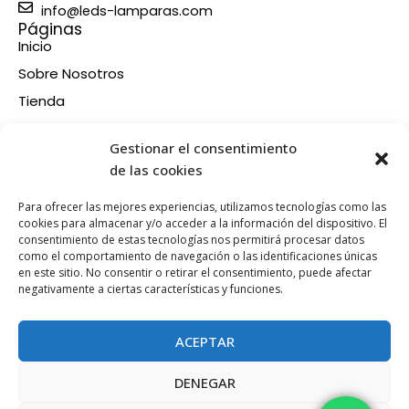
info@leds-lamparas.com
Páginas
Inicio
Sobre Nosotros
Tienda
Contacto
Información
Gestionar el consentimiento
Aviso legal
de las cookies
Política de privacidad
Para ofrecer las mejores experiencias, utilizamos tecnologías como las
Condiciones de compra
cookies para almacenar y/o acceder a la información del dispositivo. El
consentimiento de estas tecnologías nos permitirá procesar datos
Política de devoluciones y reembolsos
como el comportamiento de navegación o las identificaciones únicas
Política de cookies
en este sitio. No consentir o retirar el consentimiento, puede afectar
Síganos en nuestras RRSS
negativamente a ciertas características y funciones.
F
X
P
I
a
-
i
n
ACEPTAR
c
t
n
s
e
w
t
t
DENEGAR
b
i
e
a
Esta web está financiada por la Unión Europea - Next