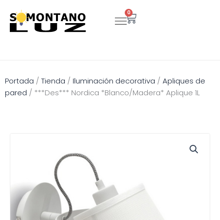
Ir
0
Carrito
al
contenido
Portada
/
Tienda
/
Iluminación decorativa
/
Apliques de
pared
/
***Des*** Nordica *Blanco/Madera* Aplique 1L