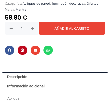
Categorías:
Apliques de pared
,
Iluminación decorativa
,
Ofertas
Marca:
Mantra
58,80
€
***DES***
AÑADIR AL CARRITO
AKIRA*B*
APLIQUE
2L
(copia)
cantidad
Descripción
Información adicional
Aplique