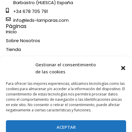
Barbastro (HUESCA) España
+34 678 705 791
info@leds-lamparas.com
Páginas
Inicio
Sobre Nosotros
Tienda
Contacto
Información
Gestionar el consentimiento
Aviso legal
de las cookies
Política de privacidad
Para ofrecer las mejores experiencias, utilizamos tecnologías como las
Condiciones de compra
cookies para almacenar y/o acceder a la información del dispositivo. El
consentimiento de estas tecnologías nos permitirá procesar datos
Política de devoluciones y reembolsos
como el comportamiento de navegación o las identificaciones únicas
Política de cookies
en este sitio. No consentir o retirar el consentimiento, puede afectar
Síganos en nuestras RRSS
negativamente a ciertas características y funciones.
F
X
P
I
a
-
i
n
ACEPTAR
c
t
n
s