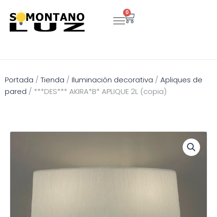
Ir
0
Carrito
al
contenido
Portada
/
Tienda
/
Iluminación decorativa
/
Apliques de
pared
/
***DES*** AKIRA*B* APLIQUE 2L (copia)