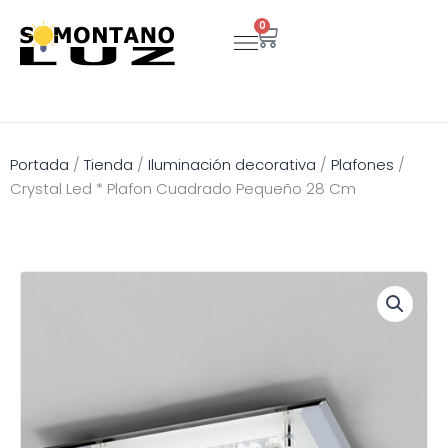
Ir
0
Carrito
al
contenido
Portada
/
Tienda
/
Iluminación decorativa
/
Plafones
/
Crystal Led * Plafon Cuadrado Pequeño 28 Cm