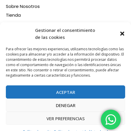
Sobre Nosotros
Tienda
Contacto
Información
Gestionar el consentimiento
Aviso legal
de las cookies
Política de privacidad
Para ofrecer las mejores experiencias, utilizamos tecnologías como las
Condiciones de compra
cookies para almacenar y/o acceder a la información del dispositivo. El
consentimiento de estas tecnologías nos permitirá procesar datos
Política de devoluciones y reembolsos
como el comportamiento de navegación o las identificaciones únicas
Política de cookies
en este sitio. No consentir o retirar el consentimiento, puede afectar
Síganos en nuestras RRSS
negativamente a ciertas características y funciones.
F
X
P
I
a
-
i
n
ACEPTAR
c
t
n
s
e
w
t
t
DENEGAR
b
i
e
a
Esta web está financiada por la Unión Europea - Next
o
t
r
g
Generation EU
VER PREFERENCIAS
o
t
e
r