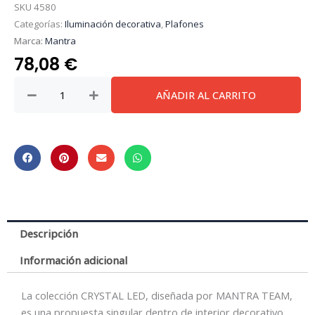
SKU
4580
Categorías:
Iluminación decorativa
,
Plafones
Marca:
Mantra
78,08
€
Crystal
AÑADIR AL CARRITO
Led
*
Plafon
Cuadrado
Pequeño
28
Cm
cantidad
Descripción
Información adicional
La colección CRYSTAL LED, diseñada por MANTRA TEAM,
es una propuesta singular dentro de interior decorativo,