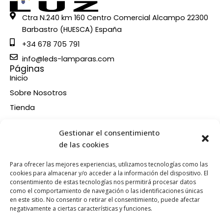
Ctra N.240 km 160 Centro Comercial Alcampo 22300
Barbastro (HUESCA) España
+34 678 705 791
info@leds-lamparas.com
Páginas
Inicio
Sobre Nosotros
Tienda
Contacto
Información
Gestionar el consentimiento
Aviso legal
de las cookies
Política de privacidad
Para ofrecer las mejores experiencias, utilizamos tecnologías como las
Condiciones de compra
cookies para almacenar y/o acceder a la información del dispositivo. El
consentimiento de estas tecnologías nos permitirá procesar datos
Política de devoluciones y reembolsos
como el comportamiento de navegación o las identificaciones únicas
Política de cookies
en este sitio. No consentir o retirar el consentimiento, puede afectar
Síganos en nuestras RRSS
negativamente a ciertas características y funciones.
F
X
P
I