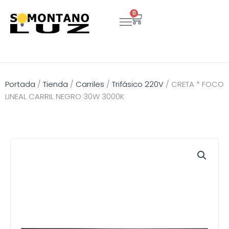
Ir
0
Carrito
al
contenido
Portada
/
Tienda
/
Carriles
/
Trifásico 220V
/
CRETA * FOCO
LINEAL CARRIL NEGRO 30W 3000K