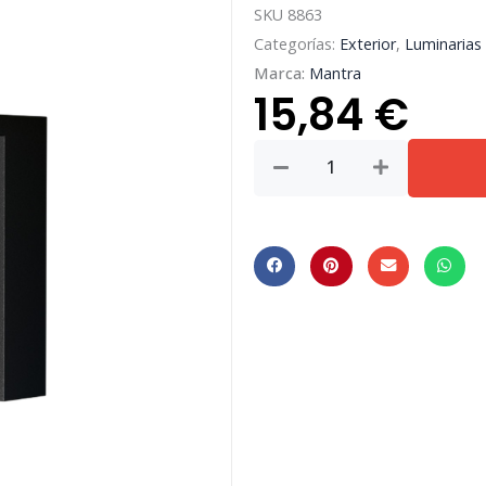
SKU
8863
Categorías:
Exterior
,
Luminarias
Marca:
Mantra
15,84
€
CREEK
*
APLIQUE
EXTERIOR
NEGRO
LED
IP65
-
15W
-
CCT
cantidad