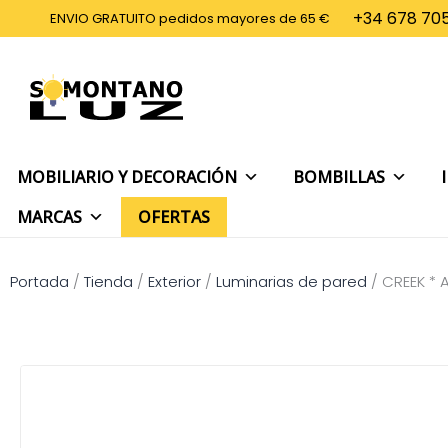
Ir
+34 678 705
ENVIO GRATUITO pedidos mayores de 65 €
al
contenido
MOBILIARIO Y DECORACIÓN
BOMBILLAS
MARCAS
OFERTAS
Portada
/
Tienda
/
Exterior
/
Luminarias de pared
/
CREEK * 