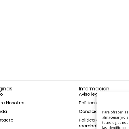
ginas
Información
io
Aviso legal
re Nosotros
Política de privacidad
nda
Condiciones de compr
Para ofrecer las
almacenar y/o ac
ntacto
Política de devolucione
tecnologías nos
reembolsos
las identificacio