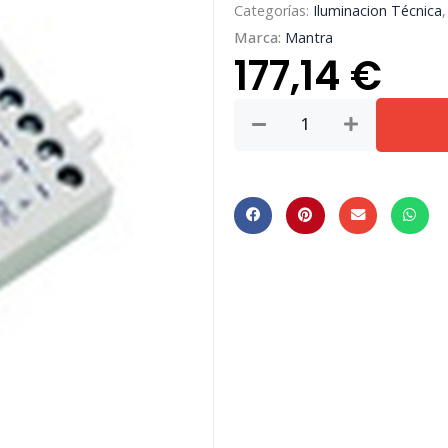
Categorías:
Iluminacion Técnica
Marca:
Mantra
177,14
€
Controlador
4
Canales
Bluetooh
Cassambi
cantidad