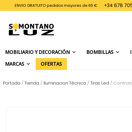
Ir
+34 678 705
ENVIO GRATUITO pedidos mayores de 65 €
al
contenido
MOBILIARIO Y DECORACIÓN
BOMBILLAS
MARCAS
OFERTAS
Portada
/
Tienda
/
Iluminacion Técnica
/
Tiras Led
/
Control