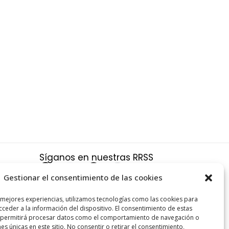
Síganos en nuestras RRSS
F
X
P
I
a
-
i
n
Gestionar el consentimiento de las cookies
c
t
n
s
a
 mejores experiencias, utilizamos tecnologías como las cookies para
e
w
t
t
ceder a la información del dispositivo. El consentimiento de estas
s y
b
i
e
a
 permitirá procesar datos como el comportamiento de navegación o
nes únicas en este sitio. No consentir o retirar el consentimiento,