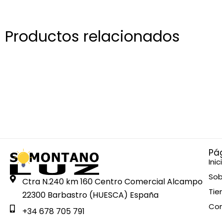
Productos relacionados
Pá
Inic
Sob
Ctra N.240 km 160 Centro Comercial Alcampo
Tie
22300 Barbastro (HUESCA) España
Co
+34 678 705 791