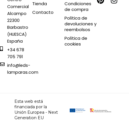
c
n
t
s
Tienda
Condiciones
Comercial
de compra
e
t
w
t
Contacto
Alcampo
b
e
i
a
Política de
22300
devoluciones y
o
r
t
g
Barbastro
reembolsos
o
e
t
r
(HUESCA)
Política de
k
s
e
a
España
cookies
t
r
m
+34 678
705 791
info@leds-
lamparas.com
Esta web está
financiada por la
Unión Europea - Next
Generation EU