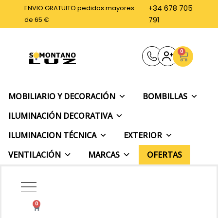
Ir
ENVIO GRATUITO pedidos mayores
+34 678 705
al
de 65 €
791
contenido
0
Carrito
MOBILIARIO Y DECORACIÓN
BOMBILLAS
ILUMINACIÓN DECORATIVA
ILUMINACION TÉCNICA
EXTERIOR
VENTILACIÓN
MARCAS
OFERTAS
0
Carrito