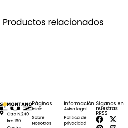
Productos relacionados
Páginas
Información
Síganos en
nuestras
Inicio
Aviso legal
RRSS
Ctra N.240
F
P
X
I
Sobre
Política de
km 160
Nosotros
privacidad
a
i
-
n
Centro