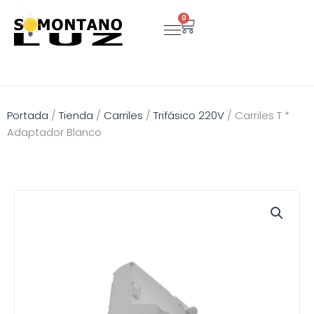
Ir
0
Carrito
al
contenido
Portada
/
Tienda
/
Carriles
/
Trifásico 220V
/
Carriles T *
Adaptador Blanco