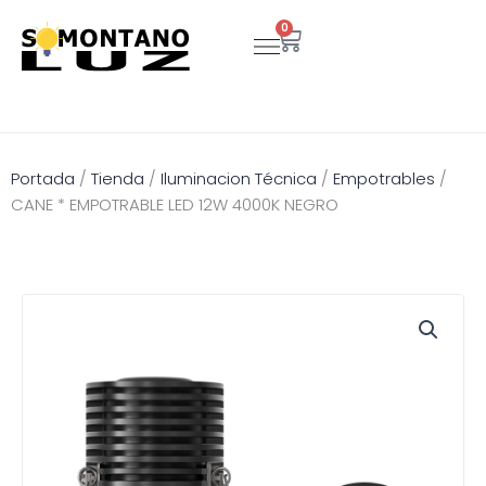
Ir
0
Carrito
al
contenido
Portada
/
Tienda
/
Iluminacion Técnica
/
Empotrables
/
CANE * EMPOTRABLE LED 12W 4000K NEGRO