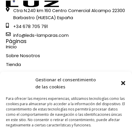
Ctra N.240 km 160 Centro Comercial Alcampo 22300
Barbastro (HUESCA) España
+34 678 705 791
info@leds-lamparas.com
Páginas
Inicio
Sobre Nosotros
Tienda
Contacto
Información
Gestionar el consentimiento
Aviso legal
de las cookies
Política de privacidad
Para ofrecer las mejores experiencias, utilizamos tecnologías como las
Condiciones de compra
cookies para almacenar y/o acceder a la información del dispositivo. El
consentimiento de estas tecnologías nos permitirá procesar datos
Política de devoluciones y reembolsos
como el comportamiento de navegación o las identificaciones únicas
Política de cookies
en este sitio. No consentir o retirar el consentimiento, puede afectar
Síganos en nuestras RRSS
negativamente a ciertas características y funciones.
F
X
P
I