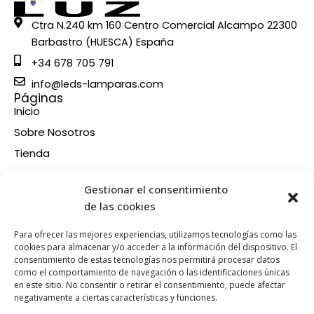
Ctra N.240 km 160 Centro Comercial Alcampo 22300
Barbastro (HUESCA) España
+34 678 705 791
info@leds-lamparas.com
Páginas
Inicio
Sobre Nosotros
Tienda
Contacto
Información
Gestionar el consentimiento
Aviso legal
de las cookies
Política de privacidad
Para ofrecer las mejores experiencias, utilizamos tecnologías como las
Condiciones de compra
cookies para almacenar y/o acceder a la información del dispositivo. El
consentimiento de estas tecnologías nos permitirá procesar datos
Política de devoluciones y reembolsos
como el comportamiento de navegación o las identificaciones únicas
Política de cookies
en este sitio. No consentir o retirar el consentimiento, puede afectar
Síganos en nuestras RRSS
negativamente a ciertas características y funciones.
F
X
P
I