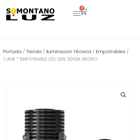
Ir
0
Carrito
al
contenido
Portada
/
Tienda
/
Iluminacion Técnica
/
Empotrables
/
CANE * EMPOTRABLE LED 12W 3000K NEGRO