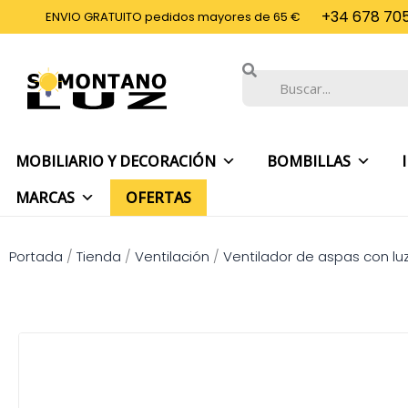
Ir
+34 678 705
ENVIO GRATUITO pedidos mayores de 65 €
al
contenido
Buscar
MOBILIARIO Y DECORACIÓN
BOMBILLAS
MARCAS
OFERTAS
Portada
/
Tienda
/
Ventilación
/
Ventilador de aspas con lu