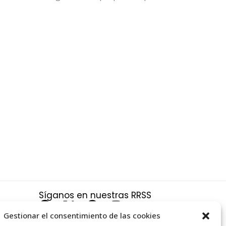
Síganos en nuestras RRSS
F
X
P
I
a
-
i
n
Gestionar el consentimiento de las cookies