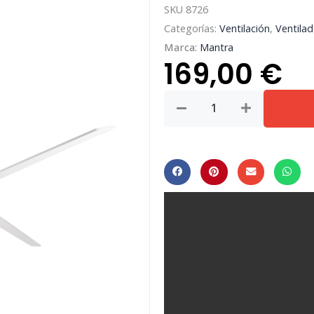
SKU
8726
Categorías:
Ventilación
,
Ventilad
Marca:
Mantra
169,00
€
BRISA
MINI*Ventilation
LED
20W-
2700K-
6500K
cantidad