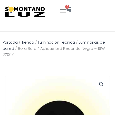
Ir
0
Carrito
al
contenido
Portada
/
Tienda
/
Iluminacion Técnica
/
Luminarias de
pared
/
Bora Bora * Aplique Led Redondo Negro – 16W
2700K