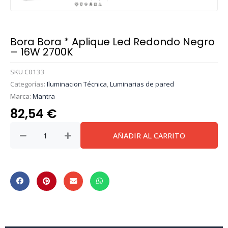
Bora Bora * Aplique Led Redondo Negro
– 16W 2700K
SKU
C0133
Categorías:
Iluminacion Técnica
,
Luminarias de pared
Marca:
Mantra
82,54
€
Bora
AÑADIR AL CARRITO
Bora
*
Aplique
Led
Redondo
Negro
-
16W