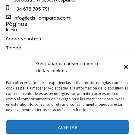
Barbastro (HUESCA) España
+34 678 705 791
info@leds-lamparas.com
Páginas
Inicio
Sobre Nosotros
Tienda
Contacto
Información
Gestionar el consentimiento
Aviso legal
de las cookies
Política de privacidad
Para ofrecer las mejores experiencias, utilizamos tecnologías como las
Condiciones de compra
cookies para almacenar y/o acceder a la información del dispositivo. El
consentimiento de estas tecnologías nos permitirá procesar datos
Política de devoluciones y reembolsos
como el comportamiento de navegación o las identificaciones únicas
Política de cookies
en este sitio. No consentir o retirar el consentimiento, puede afectar
Síganos en nuestras RRSS
negativamente a ciertas características y funciones.
F
X
P
I
a
-
i
n
ACEPTAR
c
t
n
s