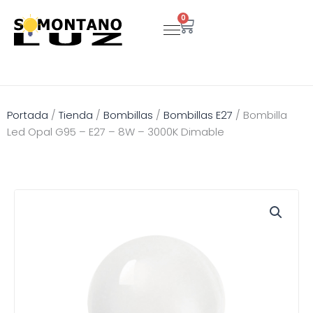
Ir
0
Carrito
al
contenido
Portada
/
Tienda
/
Bombillas
/
Bombillas E27
/
Bombilla
Led Opal G95 – E27 – 8W – 3000K Dimable