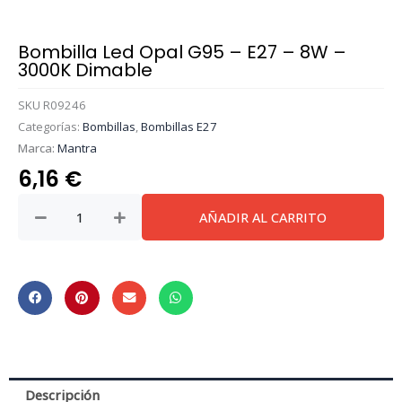
Bombilla Led Opal G95 – E27 – 8W –
3000K Dimable
SKU
R09246
Categorías:
Bombillas
,
Bombillas E27
Marca:
Mantra
6,16
€
Bombilla
AÑADIR AL CARRITO
Led
Opal
G95
-
E27
–
8W
-
Descripción
3000K