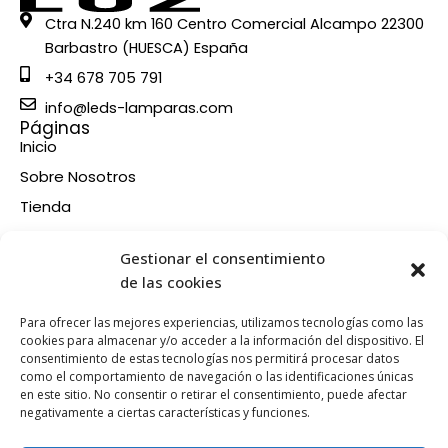
Ctra N.240 km 160 Centro Comercial Alcampo 22300
Barbastro (HUESCA) España
+34 678 705 791
info@leds-lamparas.com
Páginas
Inicio
Sobre Nosotros
Tienda
Contacto
Información
Gestionar el consentimiento
Aviso legal
de las cookies
Política de privacidad
Para ofrecer las mejores experiencias, utilizamos tecnologías como las
Condiciones de compra
cookies para almacenar y/o acceder a la información del dispositivo. El
consentimiento de estas tecnologías nos permitirá procesar datos
Política de devoluciones y reembolsos
como el comportamiento de navegación o las identificaciones únicas
Política de cookies
en este sitio. No consentir o retirar el consentimiento, puede afectar
Síganos en nuestras RRSS
negativamente a ciertas características y funciones.
F
X
P
I