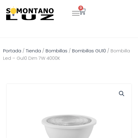
Ir
0
Carrito
al
contenido
Portada
/
Tienda
/
Bombillas
/
Bombillas GU10
/
Bombilla
Led – Gu10 Dim 7W 4000K