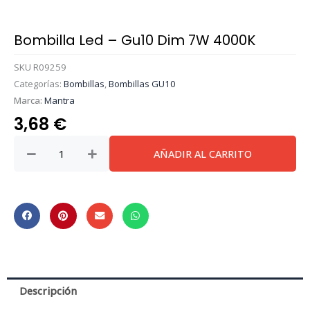
Bombilla Led – Gu10 Dim 7W 4000K
SKU
R09259
Categorías:
Bombillas
,
Bombillas GU10
Marca:
Mantra
3,68
€
Bombilla
AÑADIR AL CARRITO
Led
-
Gu10
Dim
7W
4000K
cantidad
Descripción