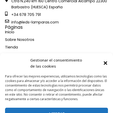
Ctra N.240 km 160 Centro Comercial Alcampo 22300
Barbastro (HUESCA) España
+34 678 705 791
info@leds-lamparas.com
Páginas
Inicio
Sobre Nosotros
Tienda
Contacto
Información
Gestionar el consentimiento
Aviso legal
de las cookies
Política de privacidad
Para ofrecer las mejores experiencias, utilizamos tecnologías como las
Condiciones de compra
cookies para almacenar y/o acceder a la información del dispositivo. El
consentimiento de estas tecnologías nos permitirá procesar datos
Política de devoluciones y reembolsos
como el comportamiento de navegación o las identificaciones únicas
Política de cookies
en este sitio. No consentir o retirar el consentimiento, puede afectar
Síganos en nuestras RRSS
negativamente a ciertas características y funciones.
F
X
P
I
a
-
i
n