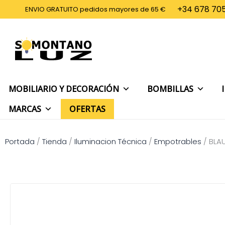
Ir
+34 678 705
ENVIO GRATUITO pedidos mayores de 65 €
al
contenido
MOBILIARIO Y DECORACIÓN
BOMBILLAS
MARCAS
OFERTAS
Portada
/
Tienda
/
Iluminacion Técnica
/
Empotrables
/
BLA