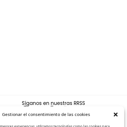
Síganos en nuestras RRSS
F
X
P
I
a
-
i
n
Gestionar el consentimiento de las cookies
c
t
n
s
a
 mejores experiencias, utilizamos tecnologías como las cookies para