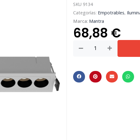
SKU
9134
Categorías:
Empotrables
,
Ilumin
Marca:
Mantra
68,88
€
BLAU
*
FOCO
EMPOTRAR
10L
24W
3000K
BLANCO
cantidad