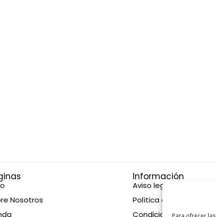
ginas
Información
io
Aviso legal
re Nosotros
Política de privacidad
nda
Condiciones de compr
Para ofrecer las