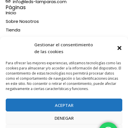
info@leds-lamparas.com
Páginas
Inicio
Sobre Nosotros
Tienda
Contacto
Información
Gestionar el consentimiento
Aviso legal
de las cookies
Política de privacidad
Para ofrecer las mejores experiencias, utilizamos tecnologías como las
Condiciones de compra
cookies para almacenar y/o acceder a la información del dispositivo. El
consentimiento de estas tecnologías nos permitirá procesar datos
Política de devoluciones y reembolsos
como el comportamiento de navegación o las identificaciones únicas
Política de cookies
en este sitio. No consentir o retirar el consentimiento, puede afectar
Síganos en nuestras RRSS
negativamente a ciertas características y funciones.
F
X
P
I
a
-
i
n
ACEPTAR
c
t
n
s
e
w
t
t
DENEGAR
b
i
e
a
Esta web está financiada por la Unión Europea - Next