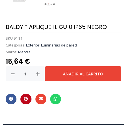
BALDY * APLIQUE 1L GU10 IP65 NEGRO
SKU
9111
Categorías:
Exterior
,
Luminarias de pared
Marca:
Mantra
15,64
€
BALDY
AÑADIR AL CARRITO
*
APLIQUE
1L
GU10
IP65
NEGRO
cantidad