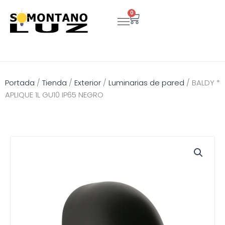
Ir
0
Carrito
al
contenido
Portada
/
Tienda
/
Exterior
/
Luminarias de pared
/
BALDY *
APLIQUE 1L GU10 IP65 NEGRO