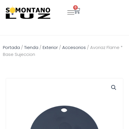
Ir
0
Carrito
al
contenido
Portada
/
Tienda
/
Exterior
/
Accesorios
/
Avoriaz Flame *
Base Sujeccion