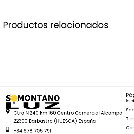
Productos relacionados
Pá
Inic
Sob
Ctra N.240 km 160 Centro Comercial Alcampo
Tie
22300 Barbastro (HUESCA) España
Co
+34 678 705 791