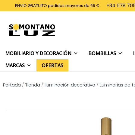
Ir
+34 678 705
ENVIO GRATUITO pedidos mayores de 65 €
al
contenido
MOBILIARIO Y DECORACIÓN
BOMBILLAS
MARCAS
OFERTAS
Portada
/
Tienda
/
Iluminación decorativa
/
Luminarias de 