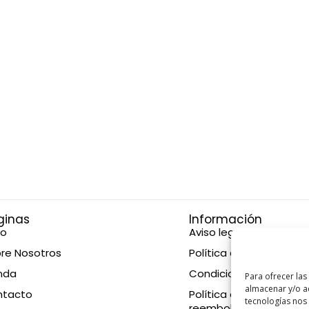
ginas
Información
io
Aviso legal
re Nosotros
Política de privacidad
nda
Condiciones de compr
Para ofrecer las
almacenar y/o ac
ntacto
Política de devolucione
tecnologías nos
reembolsos