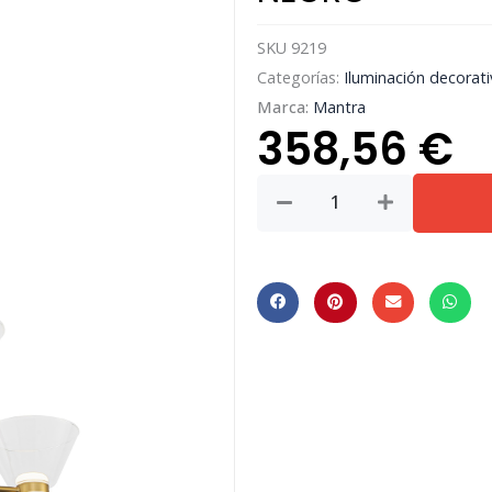
SKU
9219
Categorías:
Iluminación decorati
Marca:
Mantra
358,56
€
ARRECIFE
*
LÁMPARA
DE
5
COLGANTES
FLORÓN
REDONDO
(
10
PUNTOS