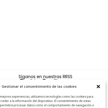
Síganos en nuestras RRSS
F
X
P
I
a
-
i
n
Gestionar el consentimiento de las cookies
c
t
n
s
a
 mejores experiencias, utilizamos tecnologías como las cookies para
e
w
t
t
ceder a la información del dispositivo. El consentimiento de estas
s y
b
i
e
a
 permitirá procesar datos como el comportamiento de navegación o