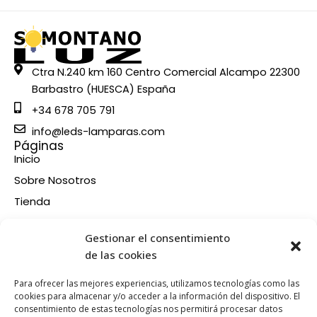
Ctra N.240 km 160 Centro Comercial Alcampo 22300
Barbastro (HUESCA) España
+34 678 705 791
info@leds-lamparas.com
Páginas
Inicio
Sobre Nosotros
Tienda
Contacto
Información
Gestionar el consentimiento
Aviso legal
de las cookies
Política de privacidad
Para ofrecer las mejores experiencias, utilizamos tecnologías como las
Condiciones de compra
cookies para almacenar y/o acceder a la información del dispositivo. El
consentimiento de estas tecnologías nos permitirá procesar datos
Política de devoluciones y reembolsos