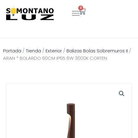
Ir
0
Carrito
al
contenido
Portada
/
Tienda
/
Exterior
/
Balizas Bolas Sobremuros II
/
ARAN * BOLARDO 60CM IP65 6W 3000K CORTEN