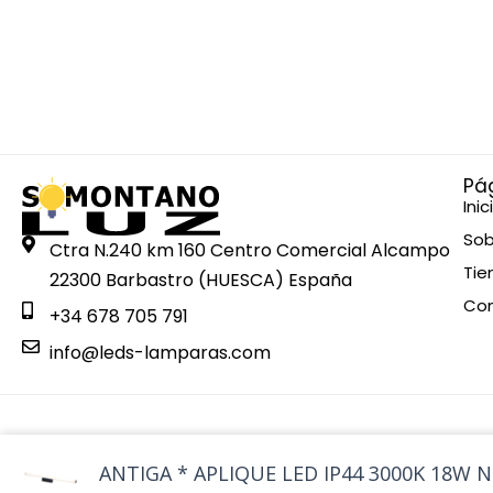
Pá
Inic
Sob
Ctra N.240 km 160 Centro Comercial Alcampo
Tie
22300 Barbastro (HUESCA) España
Co
+34 678 705 791
info@leds-lamparas.com
Esta web está financiada por la Unión Europea - Next Gen
ANTIGA * APLIQUE LED IP44 3000K 18W 