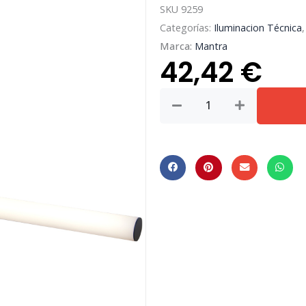
SKU
9259
Categorías:
Iluminacion Técnica
Marca:
Mantra
42,42
€
ANTIGA
*
APLIQUE
LED
IP44
3000K
18W
NEGRO
cantidad