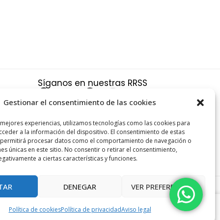
Síganos en nuestras RRSS
F
X
P
I
a
-
i
n
Gestionar el consentimiento de las cookies
c
t
n
s
a
 mejores experiencias, utilizamos tecnologías como las cookies para
e
w
t
t
ceder a la información del dispositivo. El consentimiento de estas
s y
b
i
e
a
 permitirá procesar datos como el comportamiento de navegación o
nes únicas en este sitio. No consentir o retirar el consentimiento,
o
t
r
g
gativamente a ciertas características y funciones.
o
t
e
r
k
e
s
a
TAR
DENEGAR
VER PREFERENCIAS
r
t
m
ANTIGA
-
+
Política de cookies
Política de privacidad
Aviso legal
42,42
€
AÑADIR AL CARRITO
*