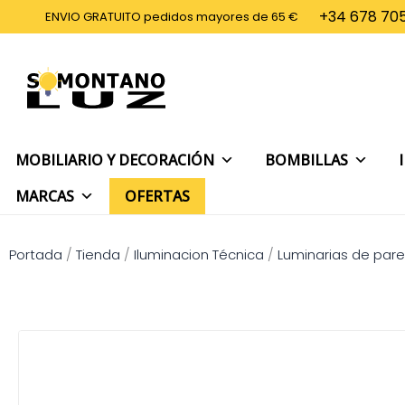
Ir
+34 678 705
ENVIO GRATUITO pedidos mayores de 65 €
al
contenido
MOBILIARIO Y DECORACIÓN
BOMBILLAS
MARCAS
OFERTAS
Portada
/
Tienda
/
Iluminacion Técnica
/
Luminarias de par