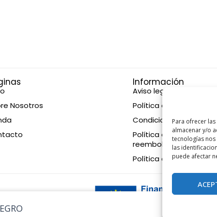
ginas
Información
io
Aviso legal
re Nosotros
Política de privacidad
nda
Condiciones de compr
Para ofrecer las
almacenar y/o ac
ntacto
Política de devolucione
tecnologías nos
reembolsos
las identificacio
puede afectar ne
Política de cookies
ACEP
eration EU
NEGRO