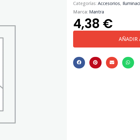
Categorías:
Accesorios
,
Iluminac
Marca:
Mantra
4,38
€
ANDROMEDA*
AÑADIR 
LED
RECAMBIO
cantidad