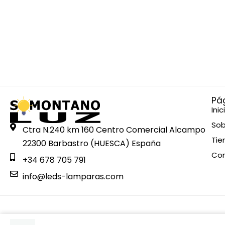
Pá
Inic
Sob
Ctra N.240 km 160 Centro Comercial Alcampo
Tie
22300 Barbastro (HUESCA) España
Co
+34 678 705 791
info@leds-lamparas.com
Esta web está financiada por la Unión Europea - Next Gen