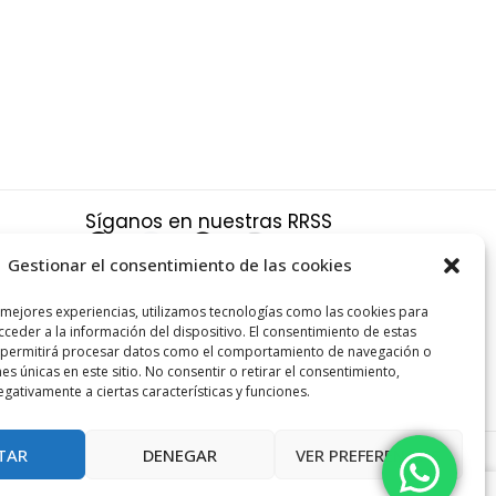
Síganos en nuestras RRSS
F
X
P
I
a
-
i
n
Gestionar el consentimiento de las cookies
c
t
n
s
a
 mejores experiencias, utilizamos tecnologías como las cookies para
e
w
t
t
ceder a la información del dispositivo. El consentimiento de estas
s y
b
i
e
a
 permitirá procesar datos como el comportamiento de navegación o
nes únicas en este sitio. No consentir o retirar el consentimiento,
o
t
r
g
gativamente a ciertas características y funciones.
o
t
e
r
k
e
s
a
TAR
DENEGAR
VER PREFERENCIAS
r
t
m
ANDROMEDA*