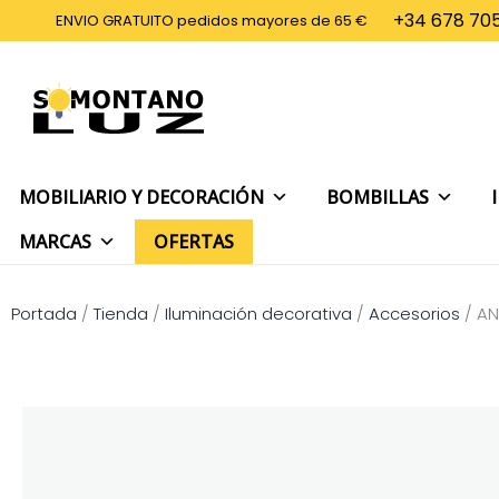
Ir
+34 678 705
ENVIO GRATUITO pedidos mayores de 65 €
al
contenido
MOBILIARIO Y DECORACIÓN
BOMBILLAS
MARCAS
OFERTAS
Portada
/
Tienda
/
Iluminación decorativa
/
Accesorios
/
AN