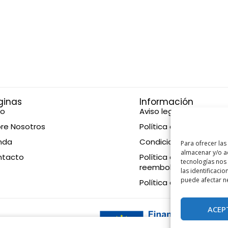
ginas
Información
io
Aviso legal
re Nosotros
Política de privacidad
nda
Condiciones de compr
Para ofrecer las
almacenar y/o ac
ntacto
Política de devolucione
tecnologías nos
reembolsos
las identificacio
puede afectar ne
Política de cookies
ACEP
eration EU