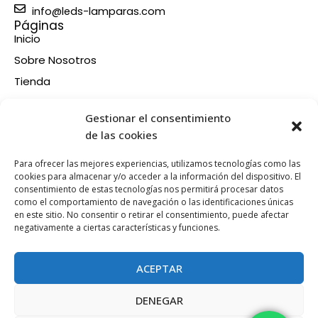
info@leds-lamparas.com
Páginas
Inicio
Sobre Nosotros
Tienda
Contacto
Información
Gestionar el consentimiento
Aviso legal
de las cookies
Política de privacidad
Para ofrecer las mejores experiencias, utilizamos tecnologías como las
Condiciones de compra
cookies para almacenar y/o acceder a la información del dispositivo. El
consentimiento de estas tecnologías nos permitirá procesar datos
Política de devoluciones y reembolsos
como el comportamiento de navegación o las identificaciones únicas
Política de cookies
en este sitio. No consentir o retirar el consentimiento, puede afectar
Síganos en nuestras RRSS
negativamente a ciertas características y funciones.
F
X
P
I
a
-
i
n
ACEPTAR
c
t
n
s
e
w
t
t
DENEGAR
b
i
e
a
Esta web está financiada por la Unión Europea - Next