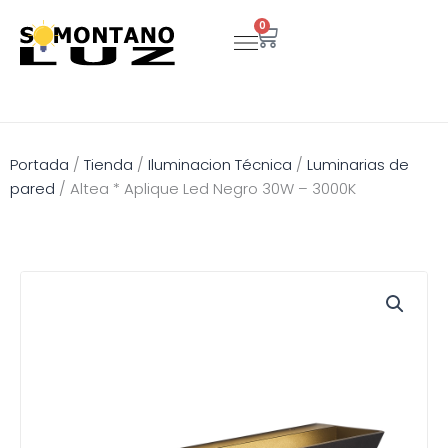
Ir
0
Carrito
al
contenido
Portada
/
Tienda
/
Iluminacion Técnica
/
Luminarias de
pared
/
Altea * Aplique Led Negro 30W – 3000K