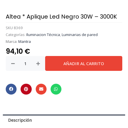
Altea * Aplique Led Negro 30W – 3000K
SKU
8369
Categorías:
Iluminacion Técnica
,
Luminarias de pared
Marca:
Mantra
94,10
€
Altea
AÑADIR AL CARRITO
*
Aplique
Led
Negro
30W
-
3000K
cantidad
Descripción