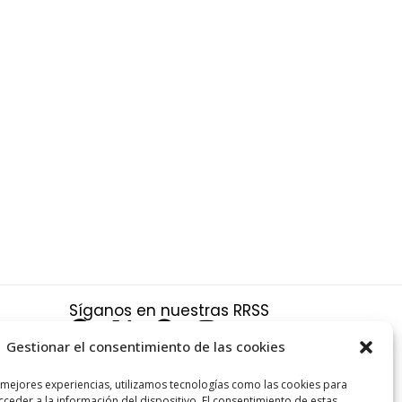
Síganos en nuestras RRSS
F
X
P
I
a
-
i
n
Gestionar el consentimiento de las cookies
c
t
n
s
a
 mejores experiencias, utilizamos tecnologías como las cookies para
e
w
t
t
ceder a la información del dispositivo. El consentimiento de estas