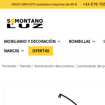
Ir
+34 678 705
ENVIO GRATUITO pedidos mayores de 65 €
al
contenido
MOBILIARIO Y DECORACIÓN
BOMBILLAS
MARCAS
OFERTAS
Portada
/
Tienda
/
Iluminación decorativa
/
Luminarias de p