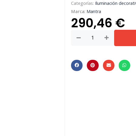
Categorías:
Iluminación decorati
Marca:
Mantra
290,46
€
AFRICA
*
PIE
DE
SALON
LED
8W
cantidad