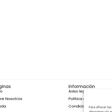
ginas
Información
io
Aviso legal
re Nosotros
Política de privacidad
nda
Condiciones de compr
Para ofrecer las
almacenar y/o ac